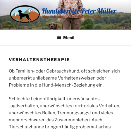
Zum
Inhalt
springen
HUNDESERVICE PETER
Hundetrainer und Jagdhundeschule
MÜLLER
Menü
VERHALTENSTHERAPIE
Ob Familien- oder Gebrauchshund, oft schleichen sich
unbemerkt unliebsame Verhaltensweisen oder
Probleme in die Hund-Mensch-Beziehung ein.
Schlechte Leinenführigkeit, unerwünschtes
Jagdverhalten, unerwünschtes territoriales Verhalten,
unerwünschtes Bellen, Trennungsangst und vieles
mehr erschweren das Zusammenleben. Auch
Tierschutzhunde bringen häufig problematisches