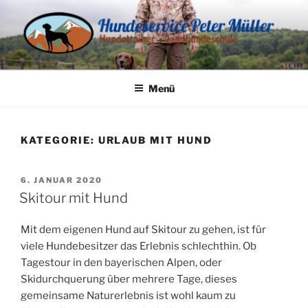
Zum
Inhalt
springen
HUNDESERVICE PETER
Hundetrainer und Jagdhundeschule
MÜLLER
Menü
KATEGORIE:
URLAUB MIT HUND
VERÖFFENTLICHT
6. JANUAR 2020
AM
Skitour mit Hund
Mit dem eigenen Hund auf Skitour zu gehen, ist für
viele Hundebesitzer das Erlebnis schlechthin. Ob
Tagestour in den bayerischen Alpen, oder
Skidurchquerung über mehrere Tage, dieses
gemeinsame Naturerlebnis ist wohl kaum zu