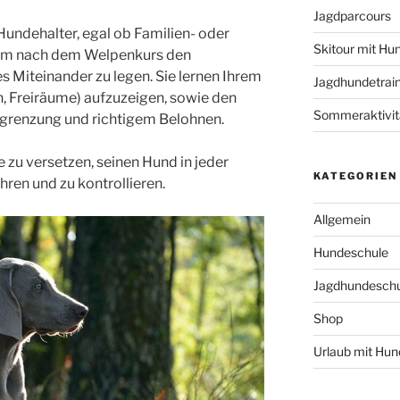
Jagdparcours
e Hundehalter, egal ob Familien- oder
Skitour mit Hu
, um nach dem Welpenkurs den
s Miteinander zu legen. Sie lernen Ihrem
Jagdhundetrain
, Freiräume) aufzuzeigen, sowie den
Sommeraktivit
egrenzung und richtigem Belohnen.
age zu versetzen, seinen Hund in jeder
KATEGORIEN
hren und zu kontrollieren.
Allgemein
Hundeschule
Jagdhundeschu
Shop
Urlaub mit Hun