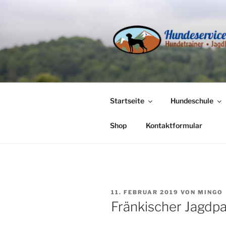
Zum
Inhalt
springen
HUNDESER
Hundetrainer und Jagdhundes
Startseite
Hundeschule
Shop
Kontaktformular
VERÖFFENTLICHT
11. FEBRUAR 2019
VON
MINGO
AM
Fränkischer Jagdp