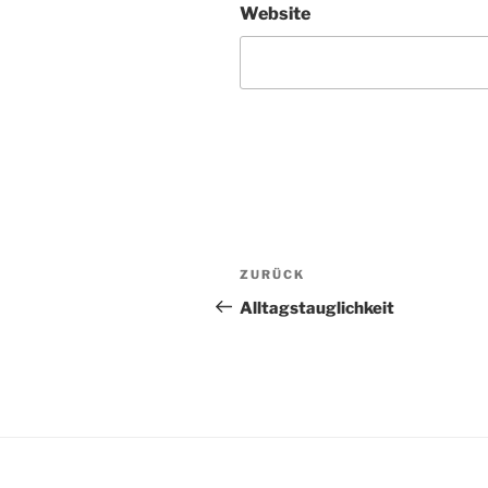
Website
Beitragsnavigation
Vorheriger
ZURÜCK
Beitrag
Alltagstauglichkeit