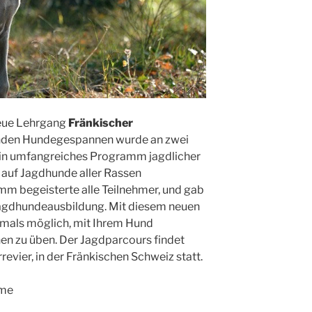
neue Lehrgang
Fränkischer
enden Hundegespannen wurde an zwei
in umfangreiches Programm jagdlicher
 auf Jagdhunde aller Rassen
m begeisterte alle Teilnehmer, und gab
 Jagdhundeausbildung. Mit diesem neuen
tmals möglich, mit Ihrem Hund
onen zu üben. Der Jagdparcours findet
evier, in der Fränkischen Schweiz statt.
hme